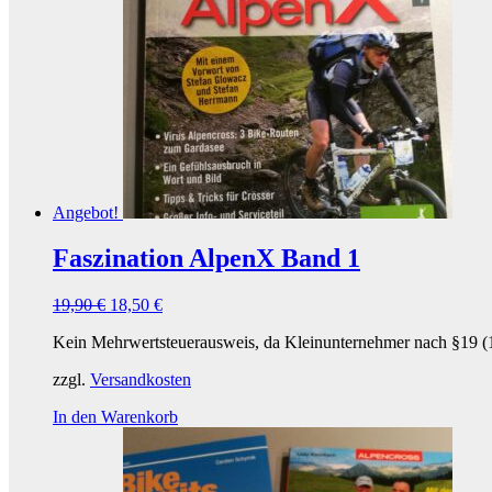
Angebot!
Faszination AlpenX Band 1
19,90
€
18,50
€
Kein Mehrwertsteuerausweis, da Kleinunternehmer nach §19 (
zzgl.
Versandkosten
In den Warenkorb