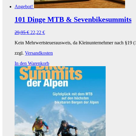
Angebot!
101 Dinge MTB & Sevenbikesummits
29,95
€
22,22
€
Kein Mehrwertsteuerausweis, da Kleinunternehmer nach §19 (
zzgl.
Versandkosten
In den Warenkorb