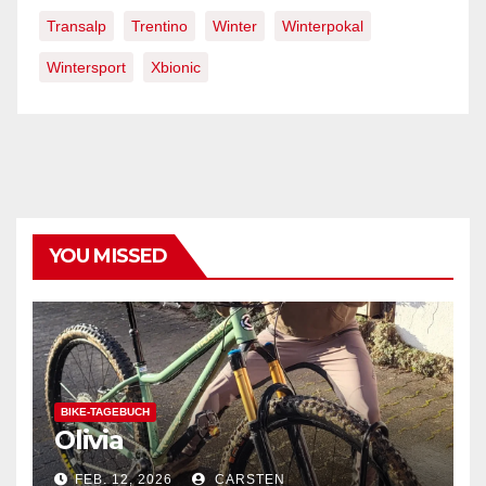
Transalp
Trentino
Winter
Winterpokal
Wintersport
Xbionic
YOU MISSED
BIKE-TAGEBUCH
Olivia
FEB. 12, 2026
CARSTEN