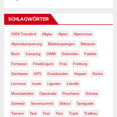
SCHLAGWÖRTER
2009 Transtirol
Allgäu
Alpen
Alpencross
Alpenüberquerung
Bikebergsteigen
Bikepark
Buch
Camping
DIMB
Dolomiten
Fatbike
Fernpass
FinaleLigure
Frax
Freiburg
Gardasee
GPS
Graubünden
Hopper
Küche
Lermoos
Leute
Ligurien
Liteville
Mountainbike
Opentrails
Poschiavo
Schnee
Schweiz
Sevensummit
Skitour
Spotguide
Tamaro
Test
Tirol
Tour
Track
Trailbau