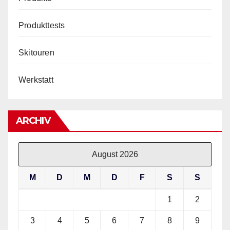
Produkttests
Skitouren
Werkstatt
ARCHIV
August 2026
M
D
M
D
F
S
S
1
2
3
4
5
6
7
8
9