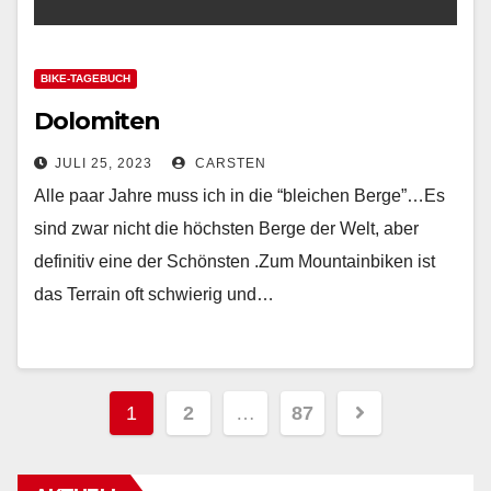
BIKE-TAGEBUCH
Dolomiten
JULI 25, 2023
CARSTEN
Alle paar Jahre muss ich in die “bleichen Berge”…Es
sind zwar nicht die höchsten Berge der Welt, aber
definitiv eine der Schönsten .Zum Mountainbiken ist
das Terrain oft schwierig und…
Beitragsnavigation
1
2
…
87