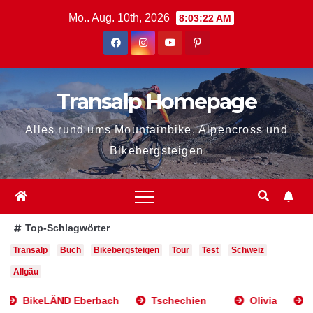
Zum
Mo.. Aug. 10th, 2026
8:03:23 AM
Inhalt
springen
Transalp Homepage
Alles rund ums Mountainbike, Alpencross und
Bikebergsteigen
Top-Schlagwörter
Transalp
Buch
Bikebergsteigen
Tour
Test
Schweiz
Allgäu
keLÄND Eberbach
Tschechien
Olivia
das fün