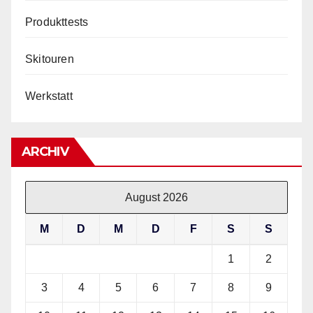
Produkttests
Skitouren
Werkstatt
ARCHIV
August 2026
M
D
M
D
F
S
S
1
2
3
4
5
6
7
8
9