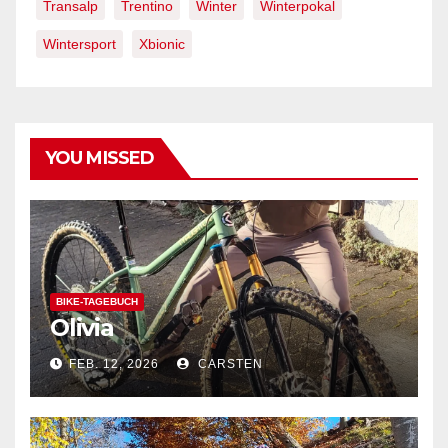
Transalp
Trentino
Winter
Winterpokal
Wintersport
Xbionic
YOU MISSED
BIKE-TAGEBUCH
Olivia
FEB. 12, 2026
CARSTEN