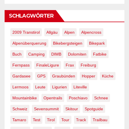
SCHLAGWÖRTER
2009 Transtirol
Allgäu
Alpen
Alpencross
Alpenüberquerung
Bikebergsteigen
Bikepark
Buch
Camping
DIMB
Dolomiten
Fatbike
Fernpass
FinaleLigure
Frax
Freiburg
Gardasee
GPS
Graubünden
Hopper
Küche
Lermoos
Leute
Ligurien
Liteville
Mountainbike
Opentrails
Poschiavo
Schnee
Schweiz
Sevensummit
Skitour
Spotguide
Tamaro
Test
Tirol
Tour
Track
Trailbau