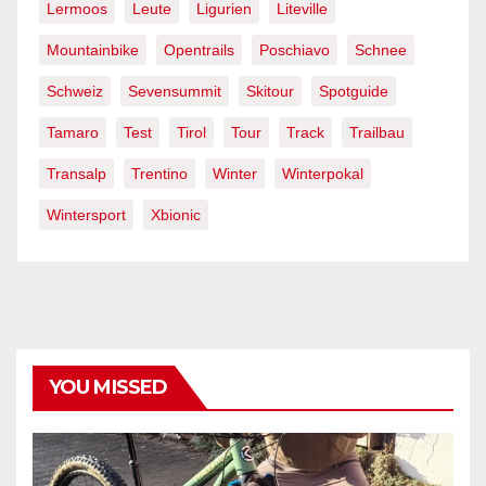
Lermoos
Leute
Ligurien
Liteville
Mountainbike
Opentrails
Poschiavo
Schnee
Schweiz
Sevensummit
Skitour
Spotguide
Tamaro
Test
Tirol
Tour
Track
Trailbau
Transalp
Trentino
Winter
Winterpokal
Wintersport
Xbionic
YOU MISSED