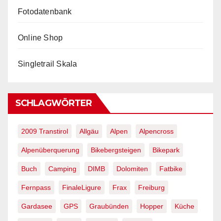
Fotodatenbank
Online Shop
Singletrail Skala
SCHLAGWÖRTER
2009 Transtirol
Allgäu
Alpen
Alpencross
Alpenüberquerung
Bikebergsteigen
Bikepark
Buch
Camping
DIMB
Dolomiten
Fatbike
Fernpass
FinaleLigure
Frax
Freiburg
Gardasee
GPS
Graubünden
Hopper
Küche