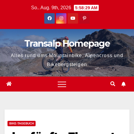
Zum
So.. Aug. 9th, 2026
5:58:30 AM
Inhalt
springen
Transalp Homepage
Alles rund ums Mountainbike, Alpencross und
Bikebergsteigen
BIKE-TAGEBUCH