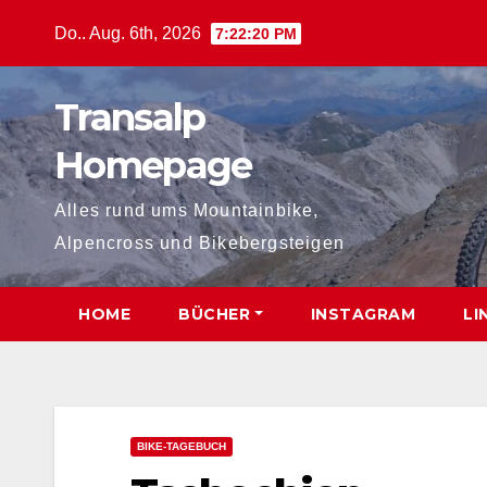
Zum
Do.. Aug. 6th, 2026
7:22:22 PM
Inhalt
springen
Transalp
Homepage
Alles rund ums Mountainbike,
Alpencross und Bikebergsteigen
HOME
BÜCHER
INSTAGRAM
LI
BIKE-TAGEBUCH