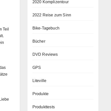
2020 Komplizentour
2022 Reise zum Sinn
Bike-Tagebuch
 Teil
lt.
Bücher
ein
DVD Reviews
GPS
 das
lätze
Liteville
Produkte
 Liebe
Produkttests