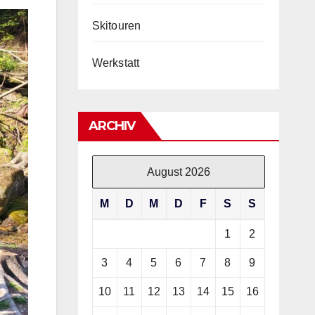
Skitouren
Werkstatt
ARCHIV
August 2026
M
D
M
D
F
S
S
1
2
3
4
5
6
7
8
9
10
11
12
13
14
15
16