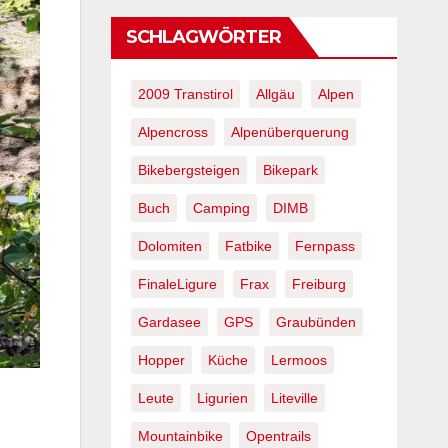
SCHLAGWÖRTER
2009 Transtirol
Allgäu
Alpen
Alpencross
Alpenüberquerung
Bikebergsteigen
Bikepark
Buch
Camping
DIMB
Dolomiten
Fatbike
Fernpass
FinaleLigure
Frax
Freiburg
Gardasee
GPS
Graubünden
Hopper
Küche
Lermoos
Leute
Ligurien
Liteville
Mountainbike
Opentrails