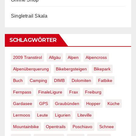
Singletrail Skala
SCHLAGWÖRTER
2009 Transtirol
Allgäu
Alpen
Alpencross
Alpenüberquerung
Bikebergsteigen
Bikepark
Buch
Camping
DIMB
Dolomiten
Fatbike
Fernpass
FinaleLigure
Frax
Freiburg
Gardasee
GPS
Graubünden
Hopper
Küche
Lermoos
Leute
Ligurien
Liteville
Mountainbike
Opentrails
Poschiavo
Schnee