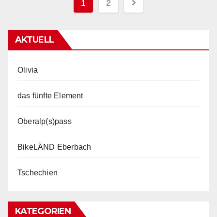
Beitragsnavigation
1
2
AKTUELL
Olivia
das fünfte Element
Oberalp(s)pass
BikeLÄND Eberbach
Tschechien
KATEGORIEN