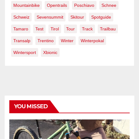
Mountainbike
Opentrails
Poschiavo
Schnee
Schweiz
Sevensummit
Skitour
Spotguide
Tamaro
Test
Tirol
Tour
Track
Trailbau
Transalp
Trentino
Winter
Winterpokal
Wintersport
Xbionic
YOU MISSED