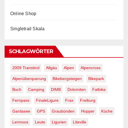
Online Shop
Singletrail Skala
SCHLAGWÖRTER
2009 Transtirol
Allgäu
Alpen
Alpencross
Alpenüberquerung
Bikebergsteigen
Bikepark
Buch
Camping
DIMB
Dolomiten
Fatbike
Fernpass
FinaleLigure
Frax
Freiburg
Gardasee
GPS
Graubünden
Hopper
Küche
Lermoos
Leute
Ligurien
Liteville