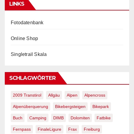
LINKS
Fotodatenbank
Online Shop
Singletrail Skala
SCHLAGWÖRTER
2009 Transtirol
Allgäu
Alpen
Alpencross
Alpenüberquerung
Bikebergsteigen
Bikepark
Buch
Camping
DIMB
Dolomiten
Fatbike
Fernpass
FinaleLigure
Frax
Freiburg