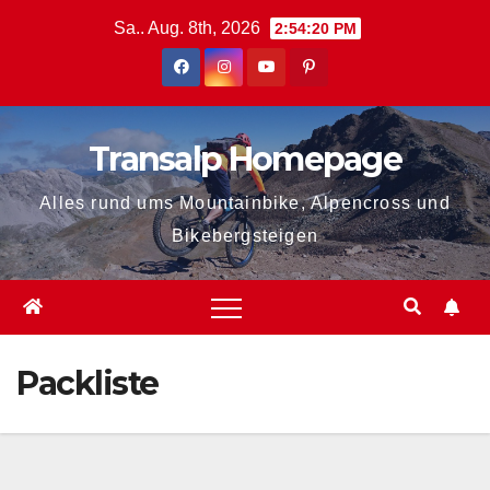
Zum
Sa.. Aug. 8th, 2026
2:54:20 PM
Inhalt
springen
Transalp Homepage
Alles rund ums Mountainbike, Alpencross und
Bikebergsteigen
Packliste