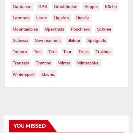
Gardasee
GPS
Graubünden
Hopper
Küche
Lermoos
Leute
Ligurien
Liteville
Mountainbike
Opentrails
Poschiavo
Schnee
Schweiz
Sevensummit
Skitour
Spotguide
Tamaro
Test
Tirol
Tour
Track
Trailbau
Transalp
Trentino
Winter
Winterpokal
Wintersport
Xbionic
YOU MISSED