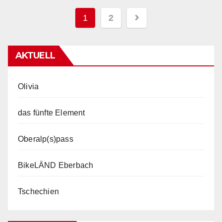
Beitragsnavigation
1
2
AKTUELL
Olivia
das fünfte Element
Oberalp(s)pass
BikeLÄND Eberbach
Tschechien