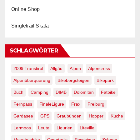
Online Shop
Singletrail Skala
SCHLAGWÖRTER
2009 Transtirol
Allgäu
Alpen
Alpencross
Alpenüberquerung
Bikebergsteigen
Bikepark
Buch
Camping
DIMB
Dolomiten
Fatbike
Fernpass
FinaleLigure
Frax
Freiburg
Gardasee
GPS
Graubünden
Hopper
Küche
Lermoos
Leute
Ligurien
Liteville
Mountainbike
Opentrails
Poschiavo
Schnee