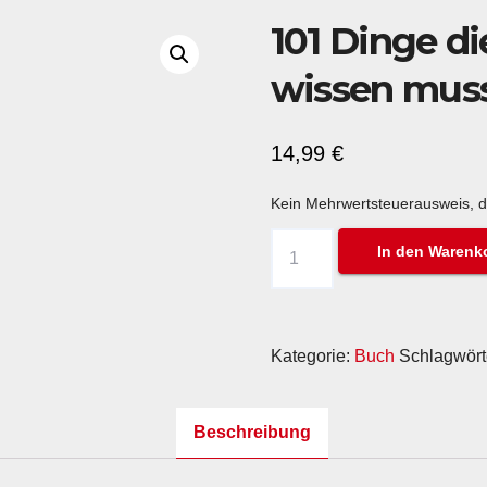
101 Dinge d
wissen mus
14,99
€
Kein Mehrwertsteuerausweis, d
101
In den Warenk
Dinge
die
ein
Kategorie:
Buch
Schlagwört
Mountainbiker
wissen
Beschreibung
muss
Menge