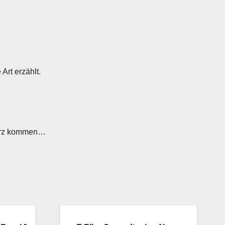
rt erzählt.
 kurz kommen…