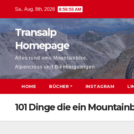
Zum
Sa.. Aug. 8th, 2026
8:56:55 AM
Inhalt
springen
Transalp
Homepage
Alles rund ums Mountainbike,
Alpencross und Bikebergsteigen
HOME
BÜCHER
INSTAGRAM
LI
101 Dinge die ein Mountain