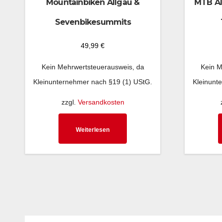
Mountainbiken Allgäu &
MTB Al
Sevenbikesummits
49,99
€
Kein Mehrwertsteuerausweis, da
Kein M
Kleinunternehmer nach §19 (1) UStG.
Kleinunt
zzgl.
Versandkosten
Weiterlesen