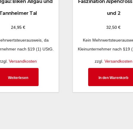
lgäu: Biken Allgäu und
Faszination Alpencross
Tannheimer Tal
und 2
24,95
€
32,50
€
ehrwertsteuerausweis, da
Kein Mehrwertsteuerauswe
ernehmer nach §19 (1) UStG.
Kleinunternehmer nach §19 (
zzgl.
Versandkosten
zzgl.
Versandkosten
Weiterlesen
In den Warenkorb