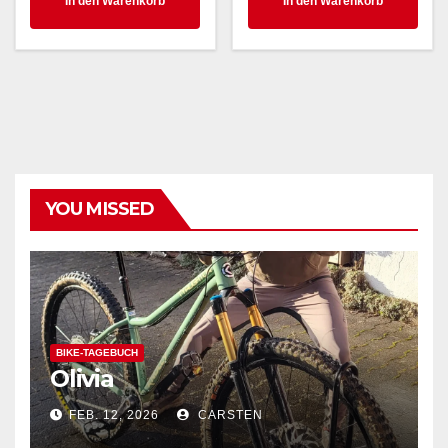
In den Warenkorb
In den Warenkorb
YOU MISSED
BIKE-TAGEBUCH
Olivia
FEB. 12, 2026
CARSTEN