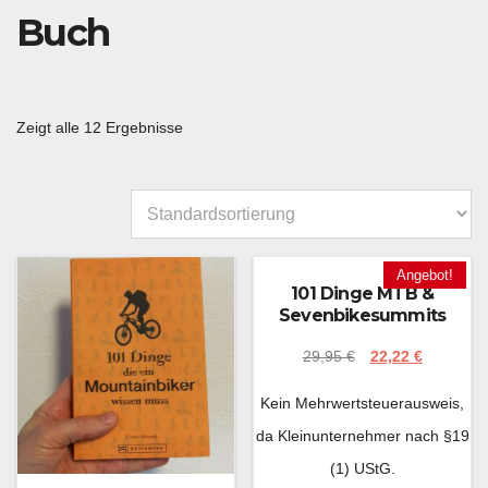
Buch
Zeigt alle 12 Ergebnisse
Angebot!
101 Dinge MTB &
Sevenbikesummits
29,95
€
22,22
€
Kein Mehrwertsteuerausweis,
da Kleinunternehmer nach §19
(1) UStG.