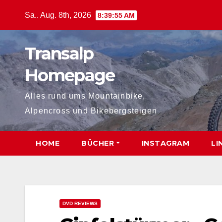
Zum
Sa.. Aug. 8th, 2026
8:39:56 AM
Inhalt
springen
Transalp
Homepage
Alles rund ums Mountainbike,
Alpencross und Bikebergsteigen
HOME
BÜCHER
INSTAGRAM
LI
DVD REVIEWS