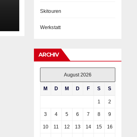
Skitouren
Werkstatt
ARCHIV
August 2026
M
D
M
D
F
S
S
1
2
3
4
5
6
7
8
9
10
11
12
13
14
15
16