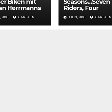
er Biken mit
Seasons…Seven
fan Herrmanns
Riders, Four
technik
Seasons
, 2008
CARSTEN
JULI 3, 2008
CARSTEN