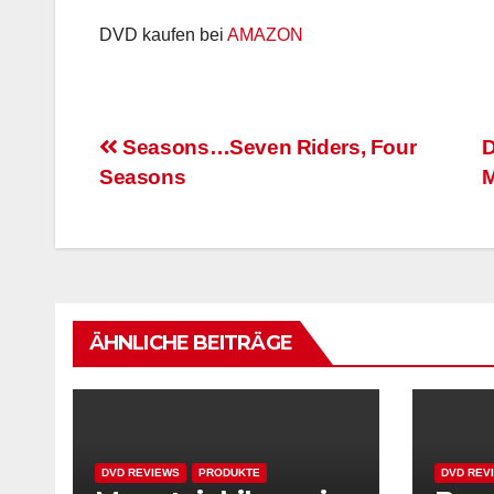
DVD kaufen bei
AMAZON
Beitragsnavigation
Seasons…Seven Riders, Four
D
Seasons
ÄHNLICHE BEITRÄGE
DVD REVIEWS
PRODUKTE
DVD REV