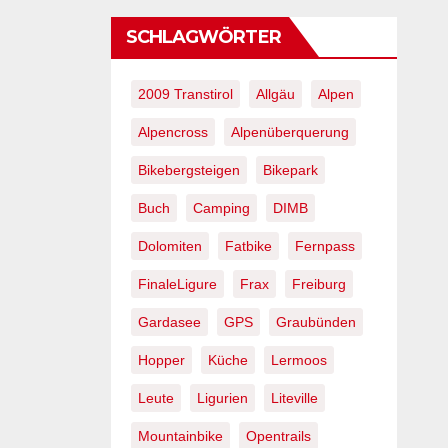
SCHLAGWÖRTER
2009 Transtirol
Allgäu
Alpen
Alpencross
Alpenüberquerung
Bikebergsteigen
Bikepark
Buch
Camping
DIMB
Dolomiten
Fatbike
Fernpass
FinaleLigure
Frax
Freiburg
Gardasee
GPS
Graubünden
Hopper
Küche
Lermoos
Leute
Ligurien
Liteville
Mountainbike
Opentrails