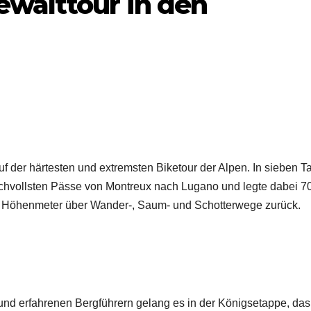
walttour in den
f der härtesten und extremsten Biketour der Alpen. In sieben T
uchvollsten Pässe von Montreux nach Lugano und legte dabei 7
e Höhenmeter über Wander-, Saum- und Schotterwege zurück.
d erfahrenen Bergführern gelang es in der Königsetappe, da