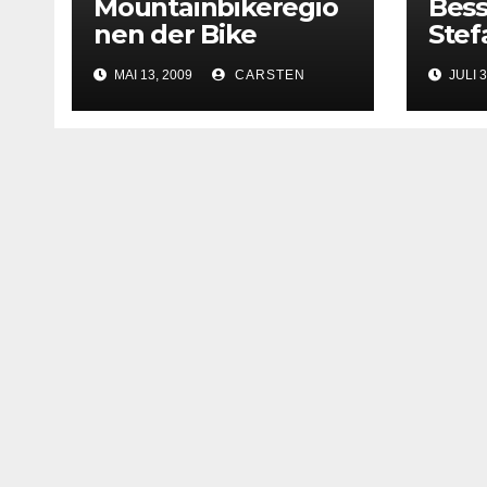
Mountainbikeregio
Bess
nen der Bike
Ste
Holidays
Fahr
MAI 13, 2009
CARSTEN
JULI 3