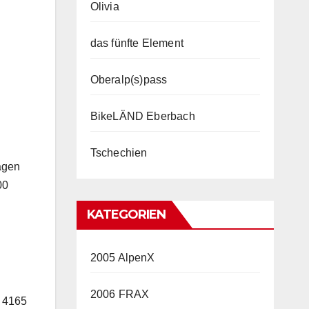
Olivia
das fünfte Element
Oberalp(s)pass
BikeLÄND Eberbach
Tschechien
agen
00
KATEGORIEN
2005 AlpenX
2006 FRAX
s 4165