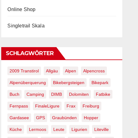
Online Shop
Singletrail Skala
SCHLAGWÖRTER
2009 Transtirol
Allgäu
Alpen
Alpencross
Alpenüberquerung
Bikebergsteigen
Bikepark
Buch
Camping
DIMB
Dolomiten
Fatbike
Fernpass
FinaleLigure
Frax
Freiburg
Gardasee
GPS
Graubünden
Hopper
Küche
Lermoos
Leute
Ligurien
Liteville