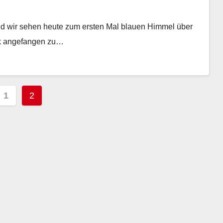
und wir sehen heute zum ersten Mal blauen Himmel über
rk angefangen zu…
ragsnavigation
1
2