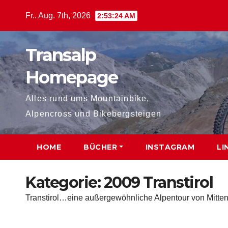
Zum
Fr.. Aug. 7th, 2026
2:53:25 AM
Inhalt
springen
Transalp
Homepage
Alles rund ums Mountainbike,
Alpencross und Bikebergsteigen
HOME
BÜCHER
INSTAGRAM
LI
Kategorie:
2009 Transtirol
Transtirol…eine außergewöhnliche Alpentour von Mitt