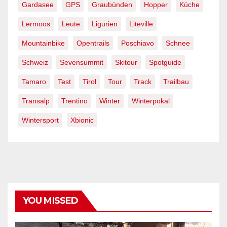
Gardasee
GPS
Graubünden
Hopper
Küche
Lermoos
Leute
Ligurien
Liteville
Mountainbike
Opentrails
Poschiavo
Schnee
Schweiz
Sevensummit
Skitour
Spotguide
Tamaro
Test
Tirol
Tour
Track
Trailbau
Transalp
Trentino
Winter
Winterpokal
Wintersport
Xbionic
YOU MISSED