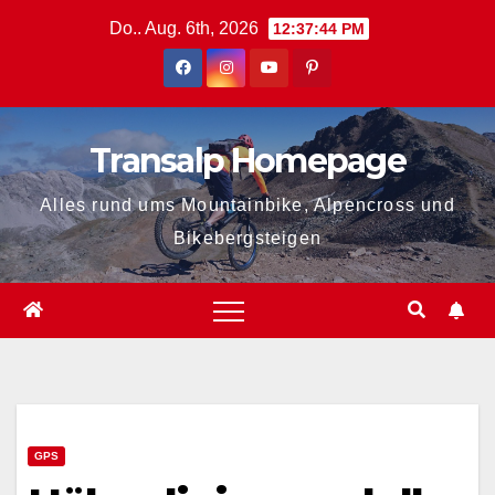
Zum
Do.. Aug. 6th, 2026
12:37:44 PM
Inhalt
springen
Transalp Homepage
Alles rund ums Mountainbike, Alpencross und
Bikebergsteigen
GPS