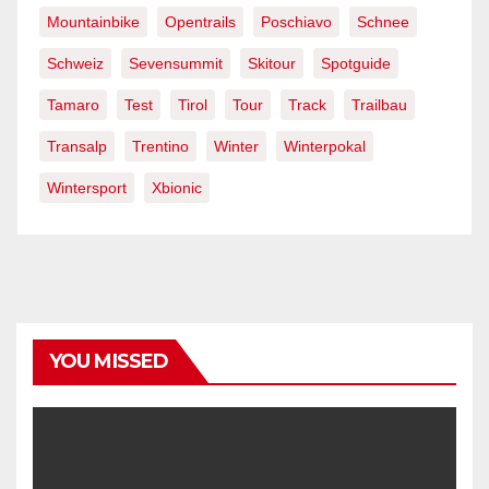
Mountainbike
Opentrails
Poschiavo
Schnee
Schweiz
Sevensummit
Skitour
Spotguide
Tamaro
Test
Tirol
Tour
Track
Trailbau
Transalp
Trentino
Winter
Winterpokal
Wintersport
Xbionic
YOU MISSED