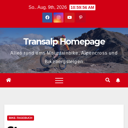
Zum
So.. Aug. 9th, 2026
10:59:57 AM
Inhalt
springen
Transalp Homepage
Alles rund ums Mountainbike, Alpencross und
Bikebergsteigen
BIKE-TAGEBUCH