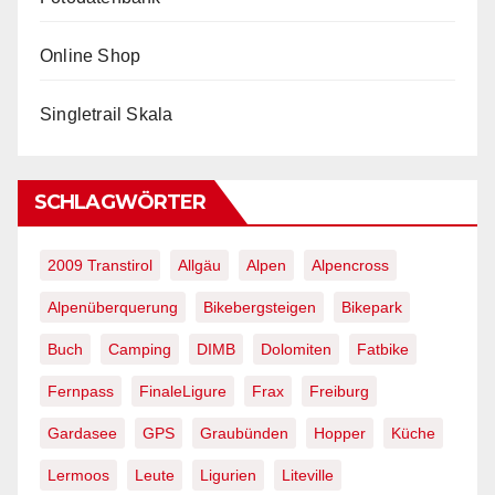
Online Shop
Singletrail Skala
SCHLAGWÖRTER
2009 Transtirol
Allgäu
Alpen
Alpencross
Alpenüberquerung
Bikebergsteigen
Bikepark
Buch
Camping
DIMB
Dolomiten
Fatbike
Fernpass
FinaleLigure
Frax
Freiburg
Gardasee
GPS
Graubünden
Hopper
Küche
Lermoos
Leute
Ligurien
Liteville