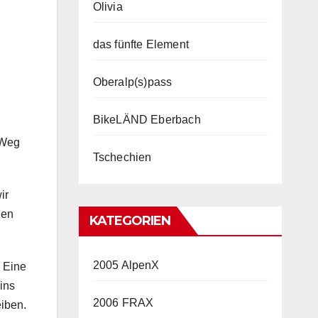
Olivia
das fünfte Element
Oberalp(s)pass
BikeLÄND Eberbach
 Weg
Tschechien
ir
gen
KATEGORIEN
2005 AlpenX
. Eine
ins
2006 FRAX
eiben.