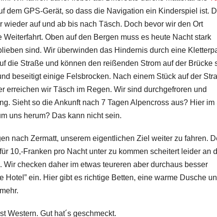
f dem GPS-Gerät, so dass die Navigation ein Kinderspiel ist. D
r wieder auf und ab bis nach Täsch. Doch bevor wir den Ort
 Weiterfahrt. Oben auf den Bergen muss es heute Nacht stark
blieben sind. Wir überwinden das Hindernis durch eine Kletterpa
uf die Straße und können den reißenden Strom auf der Brücke 
und beseitigt einige Felsbrocken. Nach einem Stück auf der Str
r erreichen wir Täsch im Regen. Wir sind durchgefroren und
g. Sieht so die Ankunft nach 7 Tagen Alpencross aus? Hier im 
um uns herum? Das kann nicht sein.
en nach Zermatt, unserem eigentlichen Ziel weiter zu fahren. D
ür 10,-Franken pro Nacht unter zu kommen scheitert leider an
. Wir checken daher im etwas teureren aber durchaus besser
Hotel” ein. Hier gibt es richtige Betten, eine warme Dusche u
 mehr.
t Western. Gut hat´s geschmeckt.