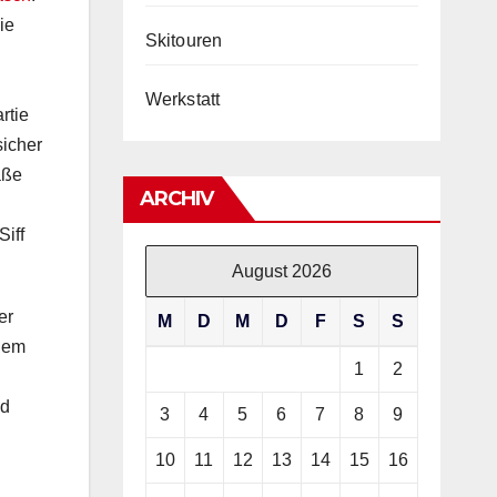
ie
Skitouren
Werkstatt
rtie
sicher
aße
ARCHIV
Siff
August 2026
er
M
D
M
D
F
S
S
 dem
1
2
nd
3
4
5
6
7
8
9
10
11
12
13
14
15
16