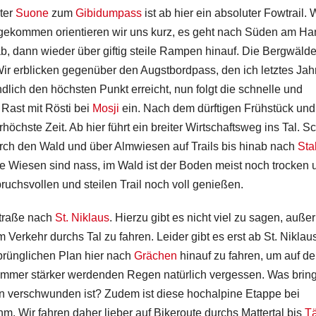
ter
Suone
zum
Gibidumpass
ist ab hier ein absoluter Fowtrail. 
gekommen orientieren wir uns kurz, es geht nach Süden am Ha
, dann wieder über giftig steile Rampen hinauf. Die Bergwälde
ir erblicken gegenüber den Augstbordpass, den ich letztes Jahr
lich den höchsten Punkt erreicht, nun folgt die schnelle und
Rast mit Rösti bei
Mosji
ein. Nach dem dürftigen Frühstück und
höchste Zeit. Ab hier führt ein breiter Wirtschaftsweg ins Tal. S
urch den Wald und über Almwiesen auf Trails bis hinab nach
Sta
ie Wiesen sind nass, im Wald ist der Boden meist noch trocken 
ruchsvollen und steilen Trail noch voll genießen.
Straße nach
St. Niklaus
. Hierzu gibt es nicht viel zu sagen, auße
erkehr durchs Tal zu fahren. Leider gibt es erst ab St. Niklau
prünglichen Plan hier nach
Grächen
hinauf zu fahren, um auf d
immer stärker werdenden Regen natürlich vergessen. Was bring
verschwunden ist? Zudem ist diese hochalpine Etappe bei
m. Wir fahren daher lieber auf Bikeroute durchs Mattertal bis
T