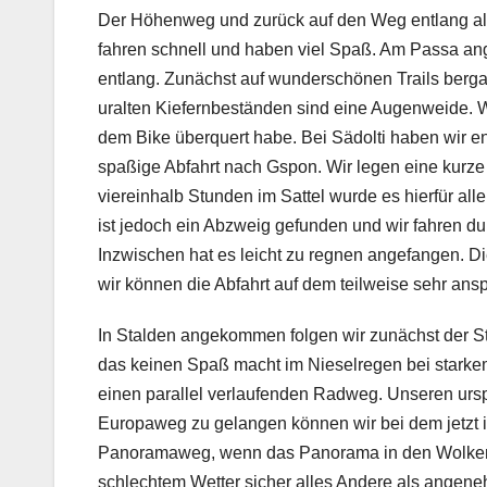
Der Höhenweg und zurück auf den Weg entlang al
fahren schnell und haben viel Spaß. Am Passa an
entlang. Zunächst auf wunderschönen Trails bergab
uralten Kiefernbeständen sind eine Augenweide. W
dem Bike überquert habe. Bei Sädolti haben wir end
spaßige Abfahrt nach Gspon. Wir legen eine kurze 
viereinhalb Stunden im Sattel wurde es hierfür aller
ist jedoch ein Abzweig gefunden und wir fahren d
Inzwischen hat es leicht zu regnen angefangen. D
wir können die Abfahrt auf dem teilweise sehr ansp
In Stalden angekommen folgen wir zunächst der 
das keinen Spaß macht im Nieselregen bei starkem V
einen parallel verlaufenden Radweg. Unseren urs
Europaweg zu gelangen können wir bei dem jetzt 
Panoramaweg, wenn das Panorama in den Wolken 
schlechtem Wetter sicher alles Andere als angeneh