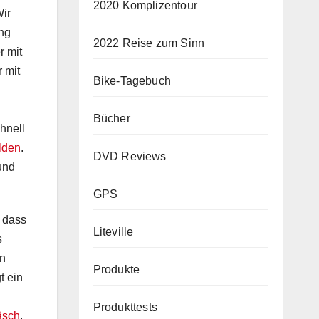
2020 Komplizentour
Wir
ng
2022 Reise zum Sinn
r mit
 mit
Bike-Tagebuch
Bücher
chnell
lden
.
DVD Reviews
und
GPS
r dass
Liteville
s
en
Produkte
t ein
Produkttests
äsch
.