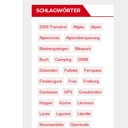
SCHLAGWÖRTER
2009 Transtirol
Allgäu
Alpen
Alpencross
Alpenüberquerung
Bikebergsteigen
Bikepark
Buch
Camping
DIMB
Dolomiten
Fatbike
Fernpass
FinaleLigure
Frax
Freiburg
Gardasee
GPS
Graubünden
Hopper
Küche
Lermoos
Leute
Ligurien
Liteville
Mountainbike
Opentrails