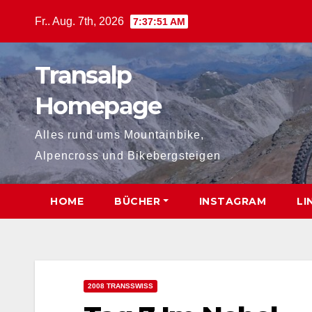
Zum
Fr.. Aug. 7th, 2026
7:37:52 AM
Inhalt
springen
Transalp
Homepage
Alles rund ums Mountainbike,
Alpencross und Bikebergsteigen
HOME
BÜCHER
INSTAGRAM
LI
2008 TRANSSWISS