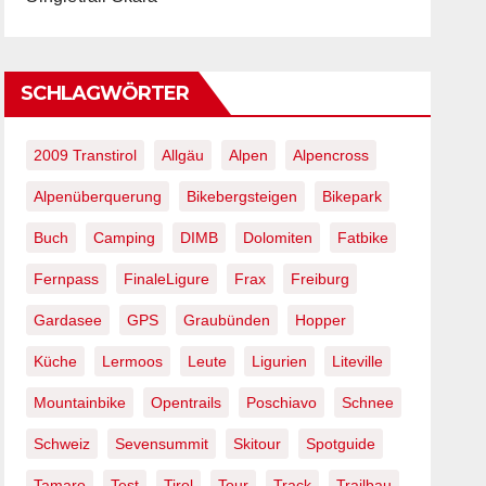
SCHLAGWÖRTER
2009 Transtirol
Allgäu
Alpen
Alpencross
Alpenüberquerung
Bikebergsteigen
Bikepark
Buch
Camping
DIMB
Dolomiten
Fatbike
Fernpass
FinaleLigure
Frax
Freiburg
Gardasee
GPS
Graubünden
Hopper
Küche
Lermoos
Leute
Ligurien
Liteville
Mountainbike
Opentrails
Poschiavo
Schnee
Schweiz
Sevensummit
Skitour
Spotguide
Tamaro
Test
Tirol
Tour
Track
Trailbau