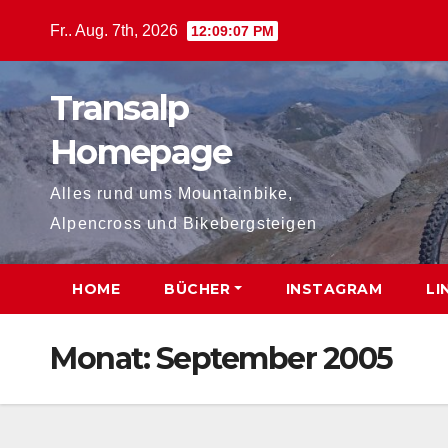
Zum
Fr.. Aug. 7th, 2026
12:09:08 PM
Inhalt
springen
Transalp
Homepage
Alles rund ums Mountainbike,
Alpencross und Bikebergsteigen
HOME
BÜCHER
INSTAGRAM
LI
Monat:
September 2005