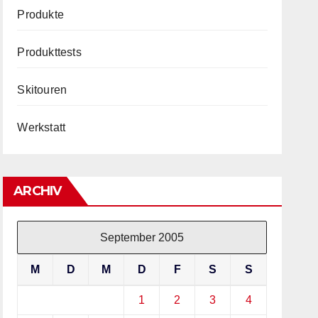
Produkte
Produkttests
Skitouren
Werkstatt
ARCHIV
September 2005
M
D
M
D
F
S
S
1
2
3
4