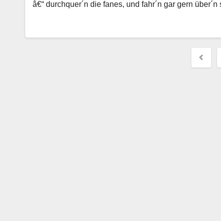
â€“ durchquer´n die fanes, und fahr´n gar gern über´n
Beit