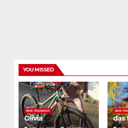
YOU MISSED
BIKE-TAGEBUCH
BIKE-TA
Olivia
das 