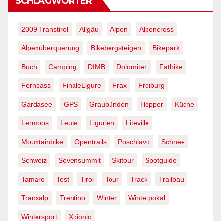
SCHLAGWÖRTER
2009 Transtirol
Allgäu
Alpen
Alpencross
Alpenüberquerung
Bikebergsteigen
Bikepark
Buch
Camping
DIMB
Dolomiten
Fatbike
Fernpass
FinaleLigure
Frax
Freiburg
Gardasee
GPS
Graubünden
Hopper
Küche
Lermoos
Leute
Ligurien
Liteville
Mountainbike
Opentrails
Poschiavo
Schnee
Schweiz
Sevensummit
Skitour
Spotguide
Tamaro
Test
Tirol
Tour
Track
Trailbau
Transalp
Trentino
Winter
Winterpokal
Wintersport
Xbionic