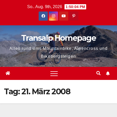
Zum
So.. Aug. 9th, 2026
1:50:05 PM
Inhalt
springen
Transalp Homepage
Alles rund ums Mountainbike, Alpencross und
Bikebergsteigen
Tag:
21. März 2008