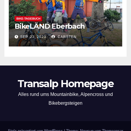
BIKE-TAGEBUCH
BikeLÄND Eberbach
SEP. 23, 2023
CARSTEN
Transalp Homepage
Alles rund ums Mountainbike, Alpencross und
Bikebergsteigen
Stolz präsentiert von WordPress
|
Theme: Newsup von
Themeansar