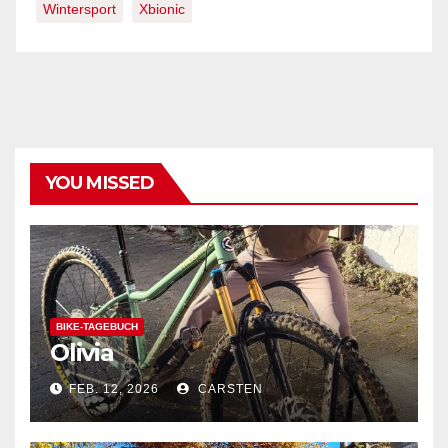
Wintersport
Xbionic
YOU MISSED
BIKE-TAGEBUCH
Olivia
FEB. 12, 2026
CARSTEN