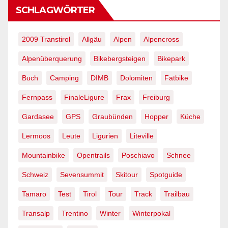
SCHLAGWÖRTER
2009 Transtirol
Allgäu
Alpen
Alpencross
Alpenüberquerung
Bikebergsteigen
Bikepark
Buch
Camping
DIMB
Dolomiten
Fatbike
Fernpass
FinaleLigure
Frax
Freiburg
Gardasee
GPS
Graubünden
Hopper
Küche
Lermoos
Leute
Ligurien
Liteville
Mountainbike
Opentrails
Poschiavo
Schnee
Schweiz
Sevensummit
Skitour
Spotguide
Tamaro
Test
Tirol
Tour
Track
Trailbau
Transalp
Trentino
Winter
Winterpokal