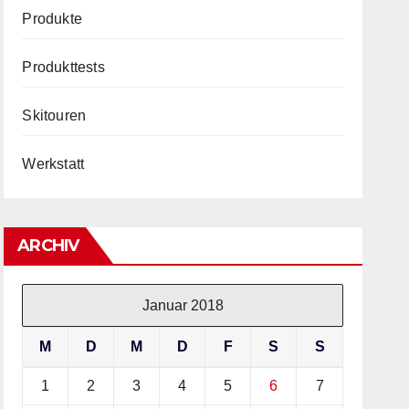
Produkte
Produkttests
Skitouren
Werkstatt
ARCHIV
Januar 2018
M
D
M
D
F
S
S
1
2
3
4
5
6
7