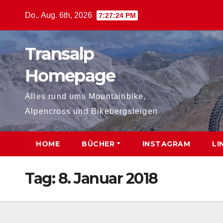
Zum
Do.. Aug. 6th, 2026
7:27:25 PM
Inhalt
springen
Transalp
Homepage
Alles rund ums Mountainbike,
Alpencross und Bikebergsteigen
HOME
BÜCHER
INSTAGRAM
LI
Tag:
8. Januar 2018