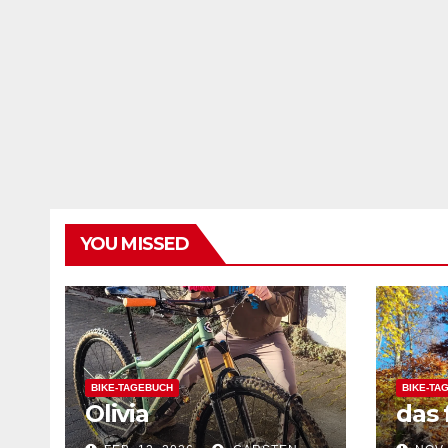
YOU MISSED
BIKE-TAGEBUCH
BIKE-TA
Olivia
das 