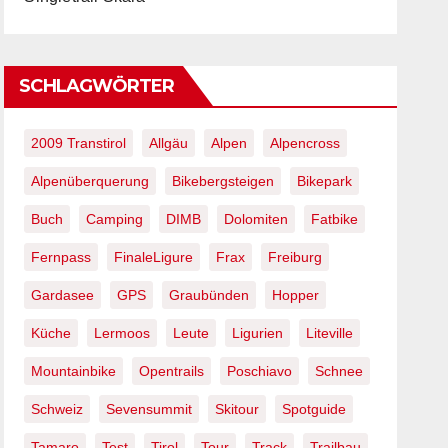
SCHLAGWÖRTER
2009 Transtirol
Allgäu
Alpen
Alpencross
Alpenüberquerung
Bikebergsteigen
Bikepark
Buch
Camping
DIMB
Dolomiten
Fatbike
Fernpass
FinaleLigure
Frax
Freiburg
Gardasee
GPS
Graubünden
Hopper
Küche
Lermoos
Leute
Ligurien
Liteville
Mountainbike
Opentrails
Poschiavo
Schnee
Schweiz
Sevensummit
Skitour
Spotguide
Tamaro
Test
Tirol
Tour
Track
Trailbau