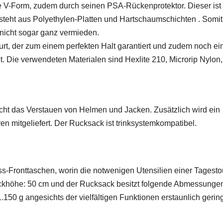
hte V-Form, zudem durch seinen PSA-Rückenprotektor. Dieser is
besteht aus Polyethylen-Platten und Hartschaumschichten . Somit
nicht sogar ganz vermieden.
gurt, der zum einem perfekten Halt garantiert und zudem noch ei
et. Die verwendeten Materialen sind Hexlite 210, Microrip Nylon,
ht das Verstauen von Helmen und Jacken. Zusätzlich wird ein
 mitgeliefert. Der Rucksack ist trinksystemkompatibel.
s-Fronttaschen, worin die notwenigen Utensilien einer Tagesto
ackhöhe: 50 cm und der Rucksack besitzt folgende Abmessunge
.150 g angesichts der vielfältigen Funktionen erstaunlich gering