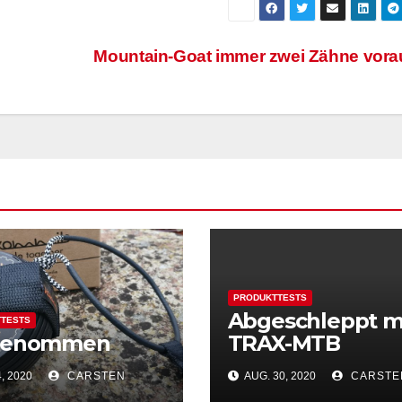
Mountain-Goat immer zwei Zähne vor
PRODUKTTESTS
Abgeschleppt m
TESTS
genommen
TRAX-MTB
, 2020
CARSTEN
AUG. 30, 2020
CARSTE