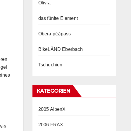
Olivia
das fünfte Element
Oberalp(s)pass
BikeLÄND Eberbach
eren
Tschechien
egel
eines
KATEGORIEN
n
2005 AlpenX
2006 FRAX
wie