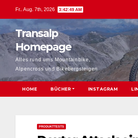
Zum
Fr.. Aug. 7th, 2026
3:42:50 AM
Inhalt
springen
Transalp
Homepage
Alles rund ums Mountainbike,
Alpencross und Bikebergsteigen
HOME
BÜCHER
INSTAGRAM
LI
PRODUKTTESTS