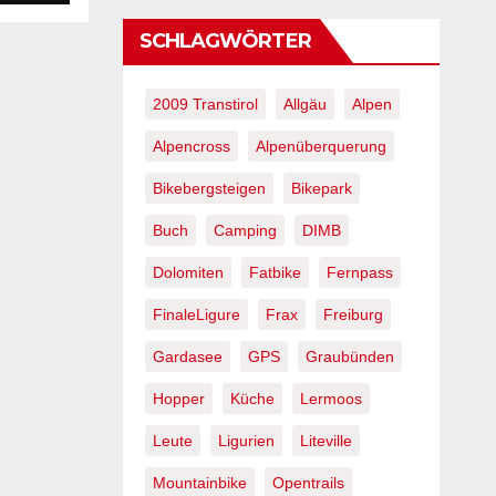
SCHLAGWÖRTER
2009 Transtirol
Allgäu
Alpen
Alpencross
Alpenüberquerung
Bikebergsteigen
Bikepark
Buch
Camping
DIMB
Dolomiten
Fatbike
Fernpass
FinaleLigure
Frax
Freiburg
Gardasee
GPS
Graubünden
Hopper
Küche
Lermoos
Leute
Ligurien
Liteville
Mountainbike
Opentrails