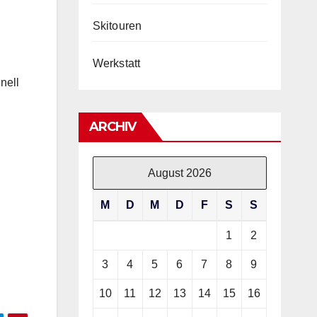
Skitouren
Werkstatt
nell
ARCHIV
August 2026
M
D
M
D
F
S
S
1
2
3
4
5
6
7
8
9
10
11
12
13
14
15
16