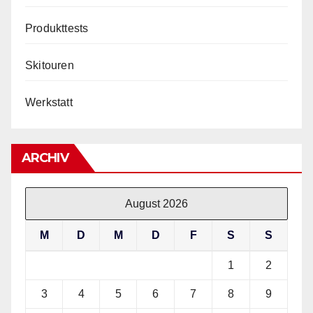
Produkttests
Skitouren
Werkstatt
ARCHIV
August 2026
M
D
M
D
F
S
S
1
2
3
4
5
6
7
8
9