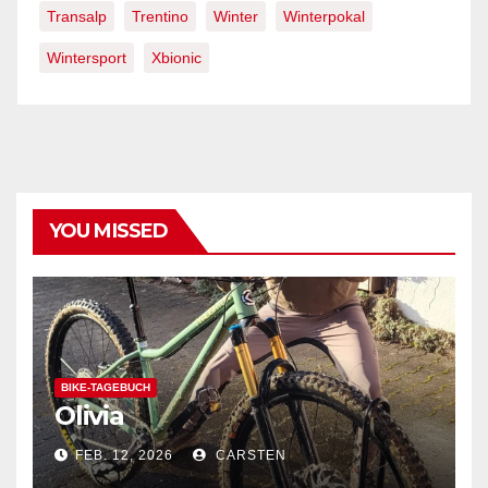
Transalp
Trentino
Winter
Winterpokal
Wintersport
Xbionic
YOU MISSED
BIKE-TAGEBUCH
Olivia
FEB. 12, 2026
CARSTEN