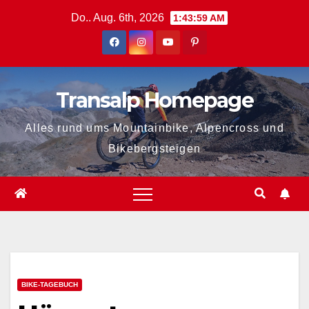
Zum
Do.. Aug. 6th, 2026
1:44:00 AM
Inhalt
springen
Transalp Homepage
Alles rund ums Mountainbike, Alpencross und
Bikebergsteigen
BIKE-TAGEBUCH