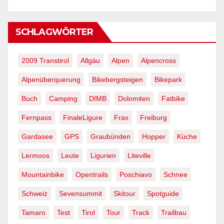
SCHLAGWÖRTER
2009 Transtirol
Allgäu
Alpen
Alpencross
Alpenüberquerung
Bikebergsteigen
Bikepark
Buch
Camping
DIMB
Dolomiten
Fatbike
Fernpass
FinaleLigure
Frax
Freiburg
Gardasee
GPS
Graubünden
Hopper
Küche
Lermoos
Leute
Ligurien
Liteville
Mountainbike
Opentrails
Poschiavo
Schnee
Schweiz
Sevensummit
Skitour
Spotguide
Tamaro
Test
Tirol
Tour
Track
Trailbau