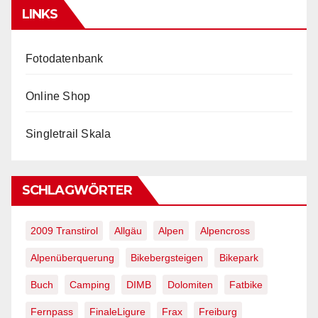
LINKS
Fotodatenbank
Online Shop
Singletrail Skala
SCHLAGWÖRTER
2009 Transtirol
Allgäu
Alpen
Alpencross
Alpenüberquerung
Bikebergsteigen
Bikepark
Buch
Camping
DIMB
Dolomiten
Fatbike
Fernpass
FinaleLigure
Frax
Freiburg