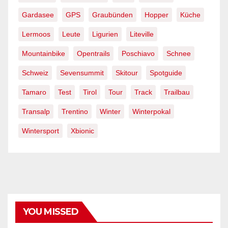
Gardasee
GPS
Graubünden
Hopper
Küche
Lermoos
Leute
Ligurien
Liteville
Mountainbike
Opentrails
Poschiavo
Schnee
Schweiz
Sevensummit
Skitour
Spotguide
Tamaro
Test
Tirol
Tour
Track
Trailbau
Transalp
Trentino
Winter
Winterpokal
Wintersport
Xbionic
YOU MISSED