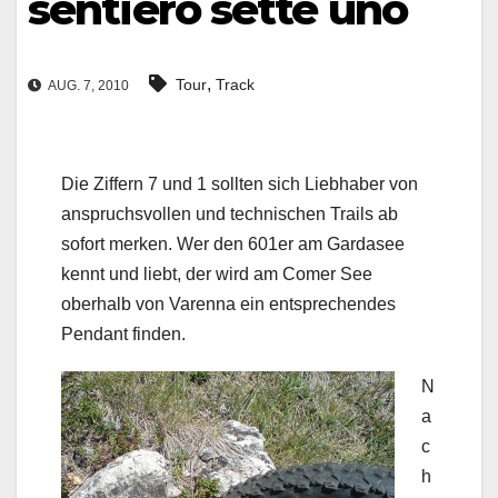
sentiero sette uno
,
Tour
Track
AUG. 7, 2010
Die Ziffern 7 und 1 sollten sich Liebhaber von
anspruchsvollen und technischen Trails ab
sofort merken. Wer den 601er am Gardasee
kennt und liebt, der wird am Comer See
oberhalb von Varenna ein entsprechendes
Pendant finden.
N
a
c
h