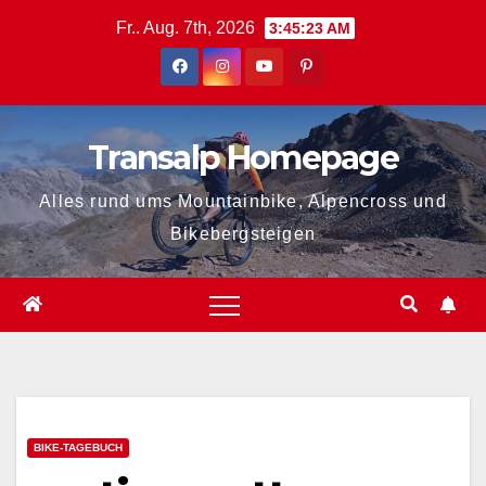
Zum
Fr.. Aug. 7th, 2026
3:45:24 AM
Inhalt
springen
Transalp Homepage
Alles rund ums Mountainbike, Alpencross und
Bikebergsteigen
BIKE-TAGEBUCH