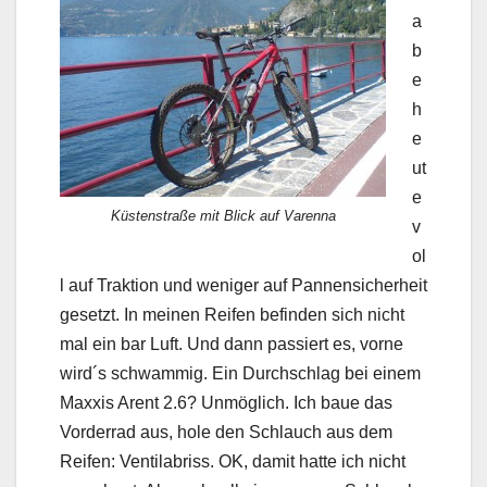
a
b
e
h
e
ut
e
Küstenstraße mit Blick auf Varenna
v
ol
l auf Traktion und weniger auf Pannensicherheit
gesetzt. In meinen Reifen befinden sich nicht
mal ein bar Luft. Und dann passiert es, vorne
wird´s schwammig. Ein Durchschlag bei einem
Maxxis Arent 2.6? Unmöglich. Ich baue das
Vorderrad aus, hole den Schlauch aus dem
Reifen: Ventilabriss. OK, damit hatte ich nicht