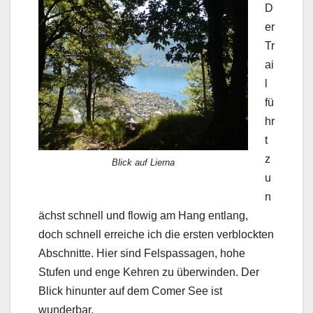
D
er
Tr
ai
l
fü
hr
t
z
Blick auf Lierna
u
n
ächst schnell und flowig am Hang entlang,
doch schnell erreiche ich die ersten verblockten
Abschnitte. Hier sind Felspassagen, hohe
Stufen und enge Kehren zu überwinden. Der
Blick hinunter auf dem Comer See ist
wunderbar.