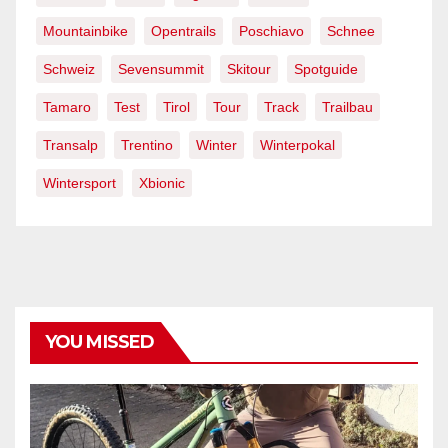
Mountainbike
Opentrails
Poschiavo
Schnee
Schweiz
Sevensummit
Skitour
Spotguide
Tamaro
Test
Tirol
Tour
Track
Trailbau
Transalp
Trentino
Winter
Winterpokal
Wintersport
Xbionic
YOU MISSED