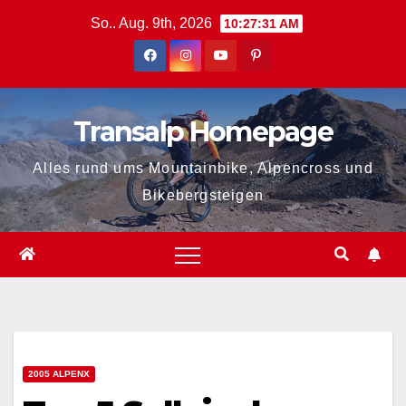
Zum
So.. Aug. 9th, 2026
10:27:32 AM
Inhalt
springen
Transalp Homepage
Alles rund ums Mountainbike, Alpencross und
Bikebergsteigen
2005 ALPENX