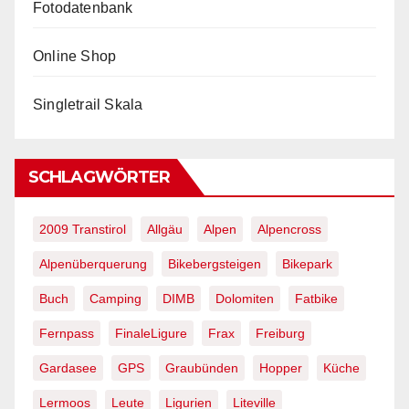
Fotodatenbank
Online Shop
Singletrail Skala
SCHLAGWÖRTER
2009 Transtirol
Allgäu
Alpen
Alpencross
Alpenüberquerung
Bikebergsteigen
Bikepark
Buch
Camping
DIMB
Dolomiten
Fatbike
Fernpass
FinaleLigure
Frax
Freiburg
Gardasee
GPS
Graubünden
Hopper
Küche
Lermoos
Leute
Ligurien
Liteville