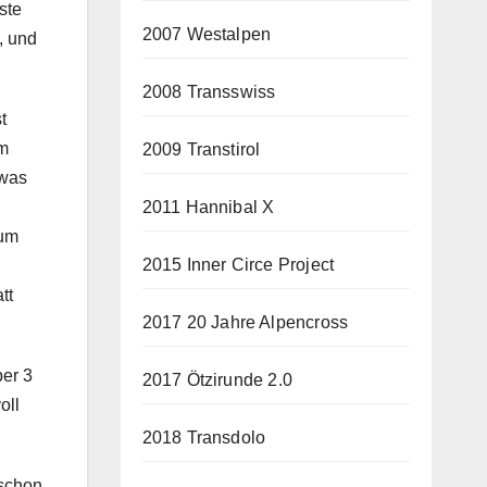
ste
2007 Westalpen
, und
2008 Transswiss
t
Am
2009 Transtirol
 was
2011 Hannibal X
zum
2015 Inner Circe Project
tt
2017 20 Jahre Alpencross
ber 3
2017 Ötzirunde 2.0
oll
2018 Transdolo
schon