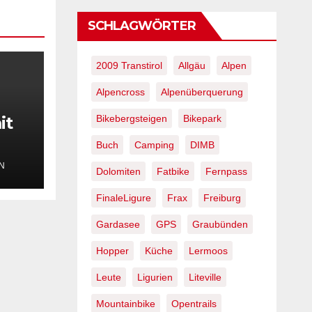
SCHLAGWÖRTER
2009 Transtirol
Allgäu
Alpen
Alpencross
Alpenüberquerung
Bikebergsteigen
Bikepark
it
Buch
Camping
DIMB
N
Dolomiten
Fatbike
Fernpass
FinaleLigure
Frax
Freiburg
Gardasee
GPS
Graubünden
Hopper
Küche
Lermoos
Leute
Ligurien
Liteville
Mountainbike
Opentrails