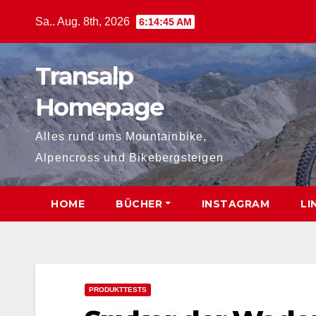
Zum
Sa.. Aug. 8th, 2026
6:14:46 AM
Inhalt
springen
Transalp
Homepage
Alles rund ums Mountainbike,
Alpencross und Bikebergsteigen
HOME
BÜCHER
INSTAGRAM
LI
PRODUKTTESTS