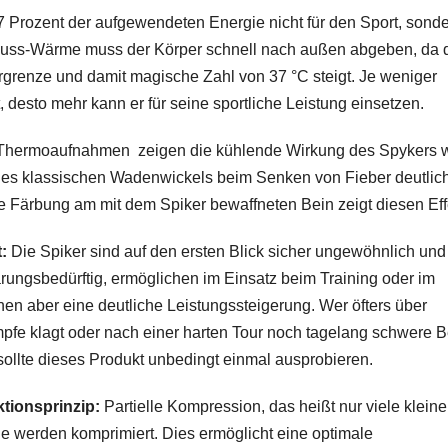
 97 Prozent der aufgewendeten Energie nicht für den Sport, sonde
huss-Wärme muss der Körper schnell nach außen abgeben, da 
rgrenze und damit magische Zahl von 37 °C steigt. Je weniger
, desto mehr kann er für seine sportliche Leistung einsetzen.
Thermoaufnahmen zeigen die kühlende Wirkung des Spykers 
des klassischen Wadenwickels beim Senken von Fieber deutlich
e Färbung am mit dem Spiker bewaffneten Bein zeigt diesen Eff
t:
Die Spiker sind auf den ersten Blick sicher ungewöhnlich und
ärungsbedürftig, ermöglichen im Einsatz beim Training oder im
en aber eine deutliche Leistungssteigerung. Wer öfters über
pfe klagt oder nach einer harten Tour noch tagelang schwere 
 sollte dieses Produkt unbedingt einmal ausprobieren.
tionsprinzip:
Partielle Kompression, das heißt nur viele kleine
e werden komprimiert. Dies ermöglicht eine optimale