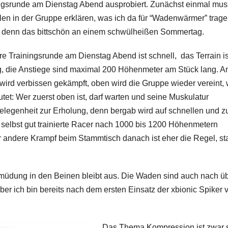
igsrunde am Dienstag Abend ausprobiert. Zunächst einmal mus
llen in der Gruppe erklären, was ich da für “Wadenwärmer” trage
 denn das bittschön an einem schwülheißen Sommertag.
e Trainingsrunde am Dienstag Abend ist schnell, das Terrain is
g, die Anstiege sind maximal 200 Höhenmeter am Stück lang. 
wird verbissen gekämpft, oben wird die Gruppe wieder vereint,
tet: Wer zuerst oben ist, darf warten und seine Muskulatur
elegenheit zur Erholung, denn bergab wird auf schnellen und 
ie selbst gut trainierte Racer nach 1000 bis 1200 Höhenmetern
andere Krampf beim Stammtisch danach ist eher die Regel, sta
Ermüdung in den Beinen bleibt aus. Die Waden sind auch nach ü
er ich bin bereits nach dem ersten Einsatz der xbionic Spiker v
Das Thema Kompression ist zwar 