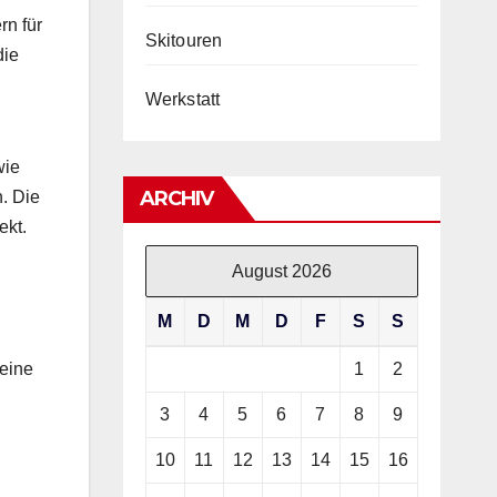
rn für
Skitouren
die
Werkstatt
wie
ARCHIV
. Die
ekt.
August 2026
M
D
M
D
F
S
S
1
2
Beine
3
4
5
6
7
8
9
10
11
12
13
14
15
16