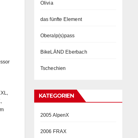
Olivia
das fünfte Element
Oberalp(s)pass
BikeLÄND Eberbach
essor
Tschechien
XXL,
KATEGORIEN
,
im
2005 AlpenX
2006 FRAX