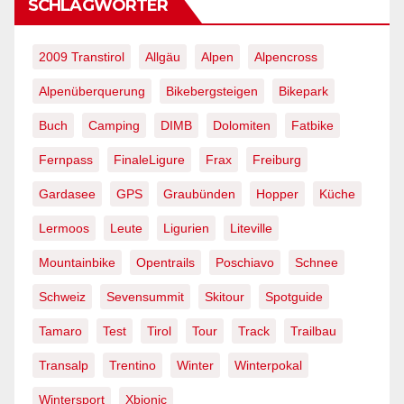
SCHLAGWÖRTER
2009 Transtirol
Allgäu
Alpen
Alpencross
Alpenüberquerung
Bikebergsteigen
Bikepark
Buch
Camping
DIMB
Dolomiten
Fatbike
Fernpass
FinaleLigure
Frax
Freiburg
Gardasee
GPS
Graubünden
Hopper
Küche
Lermoos
Leute
Ligurien
Liteville
Mountainbike
Opentrails
Poschiavo
Schnee
Schweiz
Sevensummit
Skitour
Spotguide
Tamaro
Test
Tirol
Tour
Track
Trailbau
Transalp
Trentino
Winter
Winterpokal
Wintersport
Xbionic