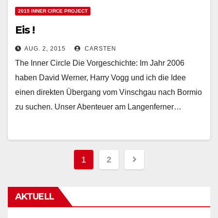
2015 INNER CIRCE PROJECT
Eis !
AUG. 2, 2015
CARSTEN
The Inner Circle Die Vorgeschichte: Im Jahr 2006
haben David Werner, Harry Vogg und ich die Idee
einen direkten Übergang vom Vinschgau nach Bormio
zu suchen. Unser Abenteuer am Langenferner…
Beitragsnavigation
1
2
AKTUELL