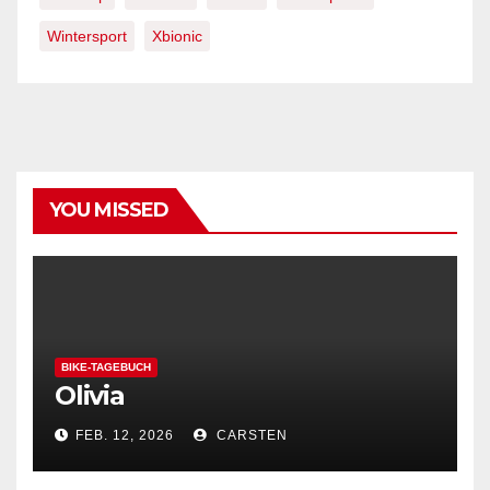
Wintersport
Xbionic
YOU MISSED
BIKE-TAGEBUCH
Olivia
FEB. 12, 2026
CARSTEN