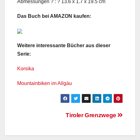
Abmessungen ? : ? 13.6 x 1.7 x 19.5 cm
Das Buch bei AMAZON kaufen:
Weitere interessante Bücher aus dieser
Serie:
Korsika
Mountainbiken im Allgäu
Beitragsnavigation
Tiroler Grenzwege