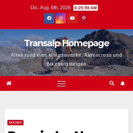
Zum
Do.. Aug. 6th, 2026
6:26:00 AM
Inhalt
springen
Transalp Homepage
Alles rund ums Mountainbike, Alpencross und
Bikebergsteigen
BÜCHER